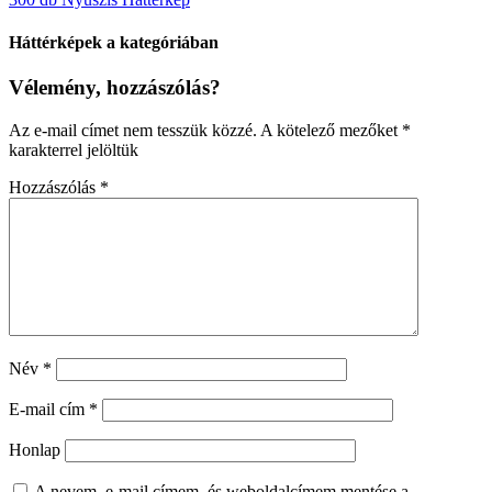
Háttérképek a kategóriában
Vélemény, hozzászólás?
Az e-mail címet nem tesszük közzé.
A kötelező mezőket
*
karakterrel jelöltük
Hozzászólás
*
Név
*
E-mail cím
*
Honlap
A nevem, e-mail címem, és weboldalcímem mentése a