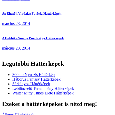
Az Éhezők Viadala: Futótűz Háttérképek
március 23, 2014
A Hobbit – Smaug Pusztasága Háttérképek
március 23, 2014
Legutóbbi Háttérképek
300 db Nyuszis Háttérkép
Háborús Fantasy Háttérképek
Sárkányos Háttérképek
Lebilincselő Teremtmény Háttérképek
Walter Mitty Titkos Élete Háttérképek
Ezeket a háttérképeket is nézd meg!
Állatos Háttérképek