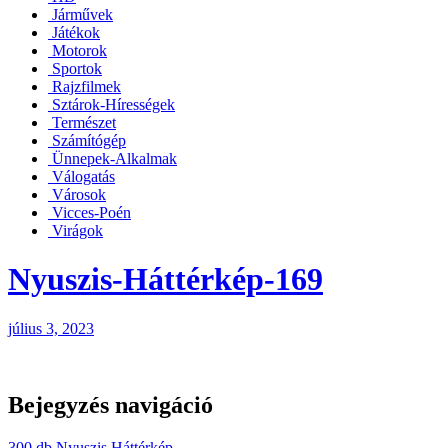
Járművek
Játékok
Motorok
Sportok
Rajzfilmek
Sztárok-Hírességek
Természet
Számítógép
Ünnepek-Alkalmak
Válogatás
Városok
Vicces-Poén
Virágok
Nyuszis-Háttérkép-169
július 3, 2023
Bejegyzés navigáció
300 db Nyuszis Háttérkép