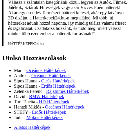
Válassz a számtalan kategóriánk közül, legyen az Autók, Filmek,
Játékok, Sztárok-Hírességek vagy akár Vicces-Poén hátterek!
Akár egy csendes Természet hátteret keresel, akár egy látványos
3D dizájnt, a Hatterkepek24.hu-n megtalálod. Mi több, új
háttereket adunk hozzá naponta, így mindig találsz valami frisset
és izgalmasat. Csatlakozz hozzánk, és tudd meg, miért választ
minket több ezer ember a háttereik forrásának!"
HÁTTÉRKÉPEK24.hu
Utolsó Hozzászólások
Mari
-
Óceános Háttérképek
Andrea
-
Óceános Háttérképek
Sipos Hanna
-
Cicás Háttérképek
Sipos Hanna
-
Erdős Háttérképek
Zelenka Ferenc
-
Rajzfilmes Háttérképek
David
-
BMW Háttérképek
Turi Tinetta
-
HD Háttérképek
Hantzli Miklós
-
Óceános Háttérképek
STEFY
-
Erdős Háttérképek
Judit
-
Mókus Háttérképek
Állatos Háttérképek