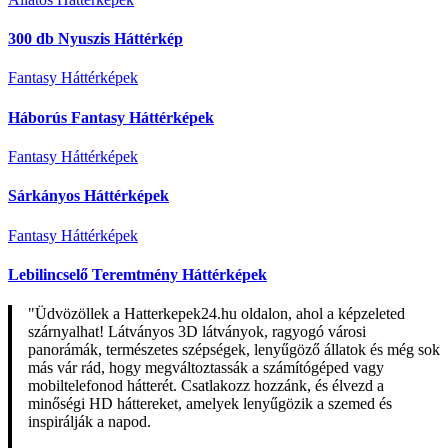
300 db Nyuszis Háttérkép
Fantasy Háttérképek
Háborús Fantasy Háttérképek
Fantasy Háttérképek
Sárkányos Háttérképek
Fantasy Háttérképek
Lebilincselő Teremtmény Háttérképek
"Üdvözöllek a Hatterkepek24.hu oldalon, ahol a képzeleted
szárnyalhat! Látványos 3D látványok, ragyogó városi
panorámák, természetes szépségek, lenyűgöző állatok és még sok
más vár rád, hogy megváltoztassák a számítógéped vagy
mobiltelefonod hátterét. Csatlakozz hozzánk, és élvezd a
minőségi HD háttereket, amelyek lenyűgözik a szemed és
inspirálják a napod.