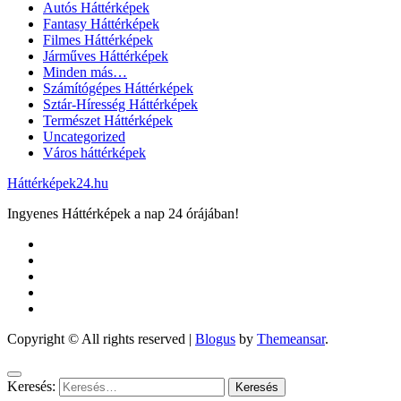
Autós Háttérképek
Fantasy Háttérképek
Filmes Háttérképek
Járműves Háttérképek
Minden más…
Számítógépes Háttérképek
Sztár-Híresség Háttérképek
Természet Háttérképek
Uncategorized
Város háttérképek
Háttérképek24.hu
Ingyenes Háttérképek a nap 24 órájában!
Copyright © All rights reserved
|
Blogus
by
Themeansar
.
Keresés: