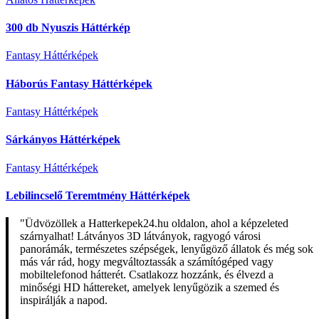
300 db Nyuszis Háttérkép
Fantasy Háttérképek
Háborús Fantasy Háttérképek
Fantasy Háttérképek
Sárkányos Háttérképek
Fantasy Háttérképek
Lebilincselő Teremtmény Háttérképek
"Üdvözöllek a Hatterkepek24.hu oldalon, ahol a képzeleted
szárnyalhat! Látványos 3D látványok, ragyogó városi
panorámák, természetes szépségek, lenyűgöző állatok és még sok
más vár rád, hogy megváltoztassák a számítógéped vagy
mobiltelefonod hátterét. Csatlakozz hozzánk, és élvezd a
minőségi HD háttereket, amelyek lenyűgözik a szemed és
inspirálják a napod.