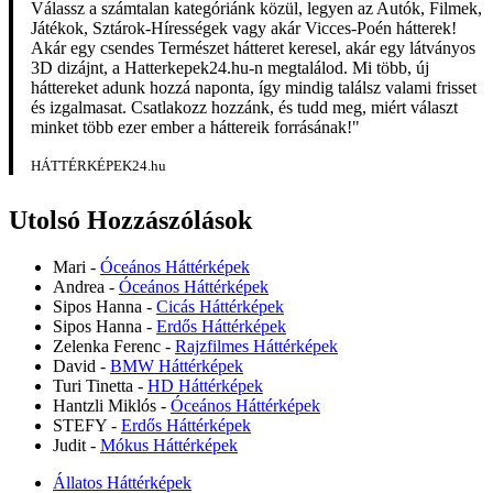
Válassz a számtalan kategóriánk közül, legyen az Autók, Filmek,
Játékok, Sztárok-Hírességek vagy akár Vicces-Poén hátterek!
Akár egy csendes Természet hátteret keresel, akár egy látványos
3D dizájnt, a Hatterkepek24.hu-n megtalálod. Mi több, új
háttereket adunk hozzá naponta, így mindig találsz valami frisset
és izgalmasat. Csatlakozz hozzánk, és tudd meg, miért választ
minket több ezer ember a háttereik forrásának!"
HÁTTÉRKÉPEK24.hu
Utolsó Hozzászólások
Mari
-
Óceános Háttérképek
Andrea
-
Óceános Háttérképek
Sipos Hanna
-
Cicás Háttérképek
Sipos Hanna
-
Erdős Háttérképek
Zelenka Ferenc
-
Rajzfilmes Háttérképek
David
-
BMW Háttérképek
Turi Tinetta
-
HD Háttérképek
Hantzli Miklós
-
Óceános Háttérképek
STEFY
-
Erdős Háttérképek
Judit
-
Mókus Háttérképek
Állatos Háttérképek