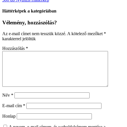
Háttérképek a kategóriában
Vélemény, hozzászólás?
Az e-mail címet nem tesszük közzé.
A kötelező mezőket
*
karakterrel jelöltük
Hozzászólás
*
Név
*
E-mail cím
*
Honlap
A nevem, e-mail címem, és weboldalcímem mentése a