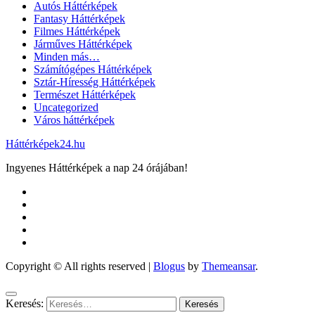
Autós Háttérképek
Fantasy Háttérképek
Filmes Háttérképek
Járműves Háttérképek
Minden más…
Számítógépes Háttérképek
Sztár-Híresség Háttérképek
Természet Háttérképek
Uncategorized
Város háttérképek
Háttérképek24.hu
Ingyenes Háttérképek a nap 24 órájában!
Copyright © All rights reserved
|
Blogus
by
Themeansar
.
Keresés: