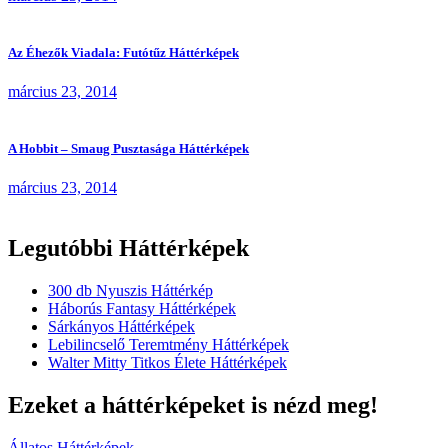
Az Éhezők Viadala: Futótűz Háttérképek
március 23, 2014
A Hobbit – Smaug Pusztasága Háttérképek
március 23, 2014
Legutóbbi Háttérképek
300 db Nyuszis Háttérkép
Háborús Fantasy Háttérképek
Sárkányos Háttérképek
Lebilincselő Teremtmény Háttérképek
Walter Mitty Titkos Élete Háttérképek
Ezeket a háttérképeket is nézd meg!
Állatos Háttérképek