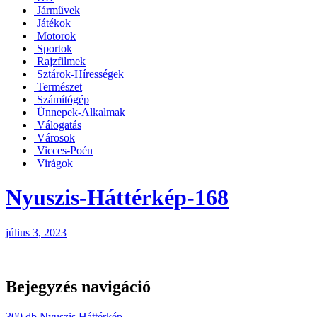
Járművek
Játékok
Motorok
Sportok
Rajzfilmek
Sztárok-Hírességek
Természet
Számítógép
Ünnepek-Alkalmak
Válogatás
Városok
Vicces-Poén
Virágok
Nyuszis-Háttérkép-168
július 3, 2023
Bejegyzés navigáció
300 db Nyuszis Háttérkép