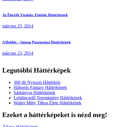
Az Éhezők Viadala: Futótűz Háttérképek
március 23, 2014
A Hobbit – Smaug Pusztasága Háttérképek
március 23, 2014
Legutóbbi Háttérképek
300 db Nyuszis Háttérkép
Háborús Fantasy Háttérképek
Sárkányos Háttérképek
Lebilincselő Teremtmény Háttérképek
Walter Mitty Titkos Élete Háttérképek
Ezeket a háttérképeket is nézd meg!
Állatos Háttérképek