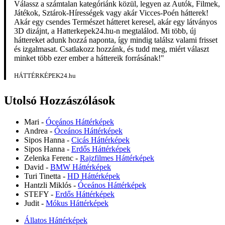
Válassz a számtalan kategóriánk közül, legyen az Autók, Filmek,
Játékok, Sztárok-Hírességek vagy akár Vicces-Poén hátterek!
Akár egy csendes Természet hátteret keresel, akár egy látványos
3D dizájnt, a Hatterkepek24.hu-n megtalálod. Mi több, új
háttereket adunk hozzá naponta, így mindig találsz valami frisset
és izgalmasat. Csatlakozz hozzánk, és tudd meg, miért választ
minket több ezer ember a háttereik forrásának!"
HÁTTÉRKÉPEK24.hu
Utolsó Hozzászólások
Mari
-
Óceános Háttérképek
Andrea
-
Óceános Háttérképek
Sipos Hanna
-
Cicás Háttérképek
Sipos Hanna
-
Erdős Háttérképek
Zelenka Ferenc
-
Rajzfilmes Háttérképek
David
-
BMW Háttérképek
Turi Tinetta
-
HD Háttérképek
Hantzli Miklós
-
Óceános Háttérképek
STEFY
-
Erdős Háttérképek
Judit
-
Mókus Háttérképek
Állatos Háttérképek