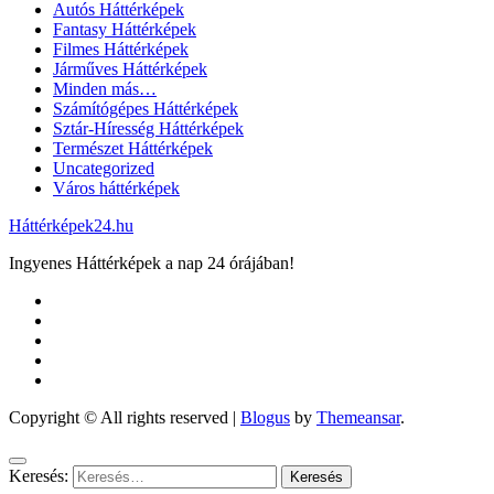
Autós Háttérképek
Fantasy Háttérképek
Filmes Háttérképek
Járműves Háttérképek
Minden más…
Számítógépes Háttérképek
Sztár-Híresség Háttérképek
Természet Háttérképek
Uncategorized
Város háttérképek
Háttérképek24.hu
Ingyenes Háttérképek a nap 24 órájában!
Copyright © All rights reserved
|
Blogus
by
Themeansar
.
Keresés: