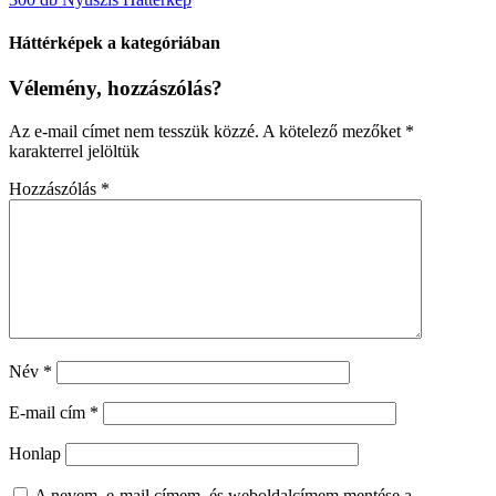
Háttérképek a kategóriában
Vélemény, hozzászólás?
Az e-mail címet nem tesszük közzé.
A kötelező mezőket
*
karakterrel jelöltük
Hozzászólás
*
Név
*
E-mail cím
*
Honlap
A nevem, e-mail címem, és weboldalcímem mentése a