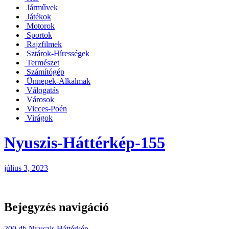
Járművek
Játékok
Motorok
Sportok
Rajzfilmek
Sztárok-Hírességek
Természet
Számítógép
Ünnepek-Alkalmak
Válogatás
Városok
Vicces-Poén
Virágok
Nyuszis-Háttérkép-155
július 3, 2023
Bejegyzés navigáció
300 db Nyuszis Háttérkép