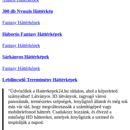
300 db Nyuszis Háttérkép
Fantasy Háttérképek
Háborús Fantasy Háttérképek
Fantasy Háttérképek
Sárkányos Háttérképek
Fantasy Háttérképek
Lebilincselő Teremtmény Háttérképek
"Üdvözöllek a Hatterkepek24.hu oldalon, ahol a képzeleted
szárnyalhat! Látványos 3D látványok, ragyogó városi
panorámák, természetes szépségek, lenyűgöző állatok és még sok
más vár rád, hogy megváltoztassák a számítógéped vagy
mobiltelefonod hátterét. Csatlakozz hozzánk, és élvezd a
minőségi HD háttereket, amelyek lenyűgözik a szemed és
inspirálják a napod.