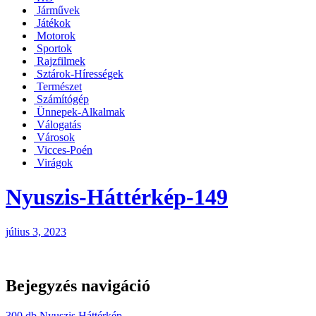
Járművek
Játékok
Motorok
Sportok
Rajzfilmek
Sztárok-Hírességek
Természet
Számítógép
Ünnepek-Alkalmak
Válogatás
Városok
Vicces-Poén
Virágok
Nyuszis-Háttérkép-149
július 3, 2023
Bejegyzés navigáció
300 db Nyuszis Háttérkép