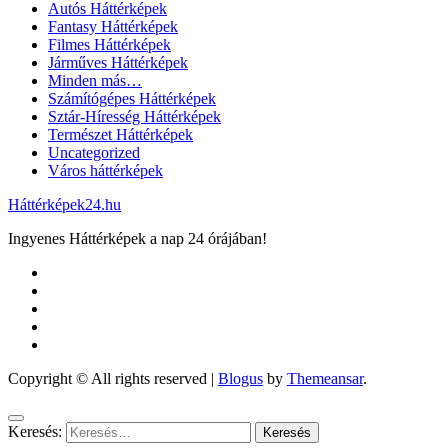
Autós Háttérképek
Fantasy Háttérképek
Filmes Háttérképek
Járműves Háttérképek
Minden más…
Számítógépes Háttérképek
Sztár-Híresség Háttérképek
Természet Háttérképek
Uncategorized
Város háttérképek
Háttérképek24.hu
Ingyenes Háttérképek a nap 24 órájában!
Copyright © All rights reserved
|
Blogus
by
Themeansar
.
Keresés: