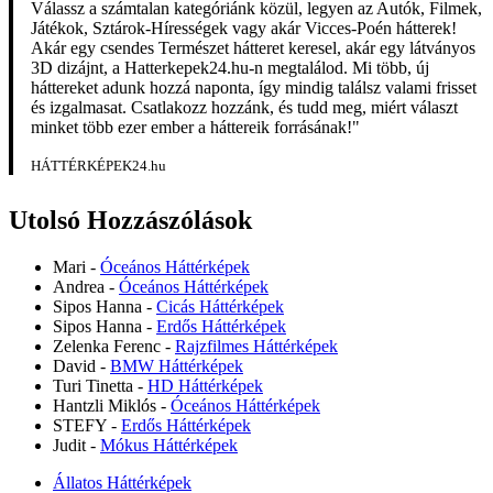
Válassz a számtalan kategóriánk közül, legyen az Autók, Filmek,
Játékok, Sztárok-Hírességek vagy akár Vicces-Poén hátterek!
Akár egy csendes Természet hátteret keresel, akár egy látványos
3D dizájnt, a Hatterkepek24.hu-n megtalálod. Mi több, új
háttereket adunk hozzá naponta, így mindig találsz valami frisset
és izgalmasat. Csatlakozz hozzánk, és tudd meg, miért választ
minket több ezer ember a háttereik forrásának!"
HÁTTÉRKÉPEK24.hu
Utolsó Hozzászólások
Mari
-
Óceános Háttérképek
Andrea
-
Óceános Háttérképek
Sipos Hanna
-
Cicás Háttérképek
Sipos Hanna
-
Erdős Háttérképek
Zelenka Ferenc
-
Rajzfilmes Háttérképek
David
-
BMW Háttérképek
Turi Tinetta
-
HD Háttérképek
Hantzli Miklós
-
Óceános Háttérképek
STEFY
-
Erdős Háttérképek
Judit
-
Mókus Háttérképek
Állatos Háttérképek