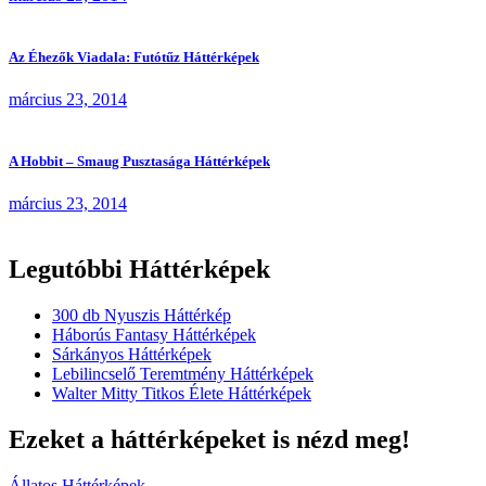
Az Éhezők Viadala: Futótűz Háttérképek
március 23, 2014
A Hobbit – Smaug Pusztasága Háttérképek
március 23, 2014
Legutóbbi Háttérképek
300 db Nyuszis Háttérkép
Háborús Fantasy Háttérképek
Sárkányos Háttérképek
Lebilincselő Teremtmény Háttérképek
Walter Mitty Titkos Élete Háttérképek
Ezeket a háttérképeket is nézd meg!
Állatos Háttérképek