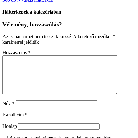
Háttérképek a kategóriában
Vélemény, hozzászólás?
Az e-mail címet nem tesszük közzé.
A kötelező mezőket
*
karakterrel jelöltük
Hozzászólás
*
Név
*
E-mail cím
*
Honlap
A nevem, e-mail címem, és weboldalcímem mentése a