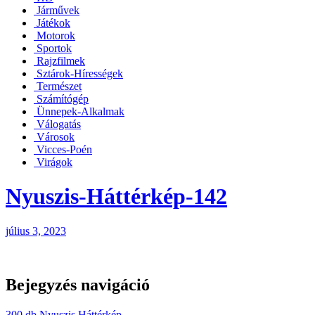
Járművek
Játékok
Motorok
Sportok
Rajzfilmek
Sztárok-Hírességek
Természet
Számítógép
Ünnepek-Alkalmak
Válogatás
Városok
Vicces-Poén
Virágok
Nyuszis-Háttérkép-142
július 3, 2023
Bejegyzés navigáció
300 db Nyuszis Háttérkép