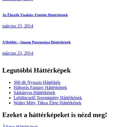
Az Éhezők Viadala: Futótűz Háttérképek
március 23, 2014
A Hobbit – Smaug Pusztasága Háttérképek
március 23, 2014
Legutóbbi Háttérképek
300 db Nyuszis Háttérkép
Háborús Fantasy Háttérképek
Sárkányos Háttérképek
Lebilincselő Teremtmény Háttérképek
Walter Mitty Titkos Élete Háttérképek
Ezeket a háttérképeket is nézd meg!
Állatos Háttérképek