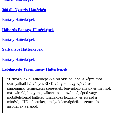
300 db Nyuszis Háttérkép
Fantasy Háttérképek
Háborús Fantasy Háttérképek
Fantasy Háttérképek
Sárkányos Háttérképek
Fantasy Háttérképek
Lebilincselő Teremtmény Háttérképek
"Üdvözöllek a Hatterkepek24.hu oldalon, ahol a képzeleted
szárnyalhat! Látványos 3D látványok, ragyogó városi
panorámák, természetes szépségek, lenyűgöző állatok és még sok
más vár rád, hogy megváltoztassák a számítógéped vagy
mobiltelefonod hátterét. Csatlakozz hozzánk, és élvezd a
minőségi HD háttereket, amelyek lenyűgözik a szemed és
inspirálják a napod.