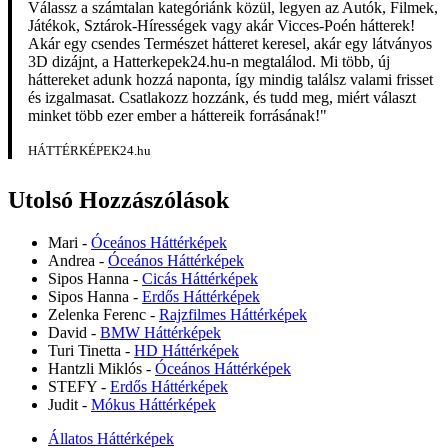
Válassz a számtalan kategóriánk közül, legyen az Autók, Filmek,
Játékok, Sztárok-Hírességek vagy akár Vicces-Poén hátterek!
Akár egy csendes Természet hátteret keresel, akár egy látványos
3D dizájnt, a Hatterkepek24.hu-n megtalálod. Mi több, új
háttereket adunk hozzá naponta, így mindig találsz valami frisset
és izgalmasat. Csatlakozz hozzánk, és tudd meg, miért választ
minket több ezer ember a háttereik forrásának!"
HÁTTÉRKÉPEK24.hu
Utolsó Hozzászólások
Mari
-
Óceános Háttérképek
Andrea
-
Óceános Háttérképek
Sipos Hanna
-
Cicás Háttérképek
Sipos Hanna
-
Erdős Háttérképek
Zelenka Ferenc
-
Rajzfilmes Háttérképek
David
-
BMW Háttérképek
Turi Tinetta
-
HD Háttérképek
Hantzli Miklós
-
Óceános Háttérképek
STEFY
-
Erdős Háttérképek
Judit
-
Mókus Háttérképek
Állatos Háttérképek