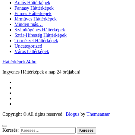
Autós Háttérképek
Fantasy Háttérképek
Filmes Háttérképek
Járműves Háttérképek
Minden más…
Számítógépes Háttérképek
Sztár-Híresség Háttérképek
Természet Háttérképek
Uncategorized
Város háttérképek
Háttérképek24.hu
Ingyenes Háttérképek a nap 24 órájában!
Copyright © All rights reserved
|
Blogus
by
Themeansar
.
Keresés: