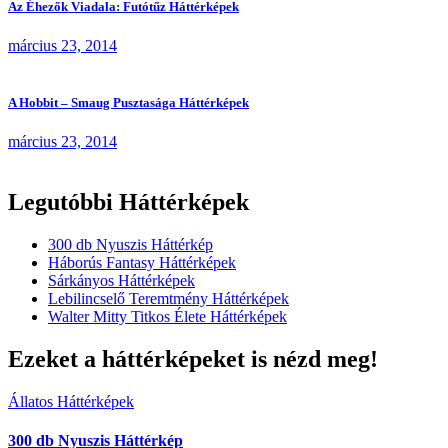
Az Éhezők Viadala: Futótűz Háttérképek
március 23, 2014
A Hobbit – Smaug Pusztasága Háttérképek
március 23, 2014
Legutóbbi Háttérképek
300 db Nyuszis Háttérkép
Háborús Fantasy Háttérképek
Sárkányos Háttérképek
Lebilincselő Teremtmény Háttérképek
Walter Mitty Titkos Élete Háttérképek
Ezeket a háttérképeket is nézd meg!
Állatos Háttérképek
300 db Nyuszis Háttérkép