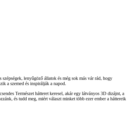
s szépségek, lenyűgöző állatok és még sok más vár rád, hogy
ik a szemed és inspirálják a napod.
sendes Természet hátteret keresel, akár egy látványos 3D dizájnt, a
ozzánk, és tudd meg, miért választ minket több ezer ember a háttereik