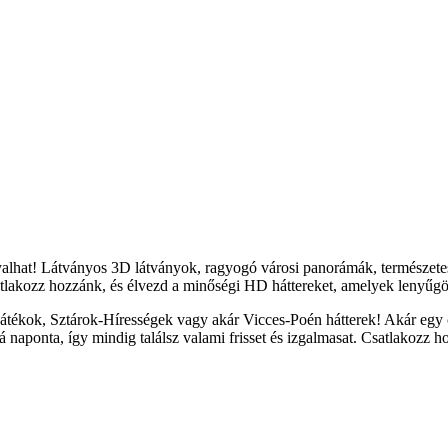
yalhat! Látványos 3D látványok, ragyogó városi panorámák, természete
tlakozz hozzánk, és élvezd a minőségi HD háttereket, amelyek lenyűgöz
átékok, Sztárok-Hírességek vagy akár Vicces-Poén hátterek! Akár egy c
naponta, így mindig találsz valami frisset és izgalmasat. Csatlakozz h