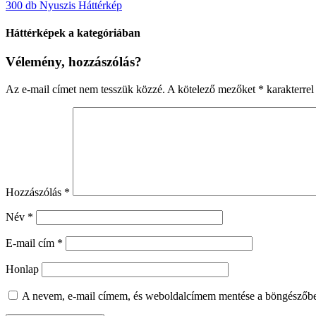
300 db Nyuszis Háttérkép
Háttérképek a kategóriában
Vélemény, hozzászólás?
Az e-mail címet nem tesszük közzé.
A kötelező mezőket
*
karakterrel 
Hozzászólás
*
Név
*
E-mail cím
*
Honlap
A nevem, e-mail címem, és weboldalcímem mentése a böngészőb