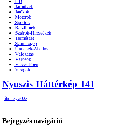
HD
Járművek
Játékok
Motorok
Sportok
Rajzfilmek
Sztárok-Hírességek
Természet
Számítógép
Ünnepek-Alkalmak
Válogatás
Városok
Vicces-Poén
Virágok
Nyuszis-Háttérkép-141
július 3, 2023
Bejegyzés navigáció