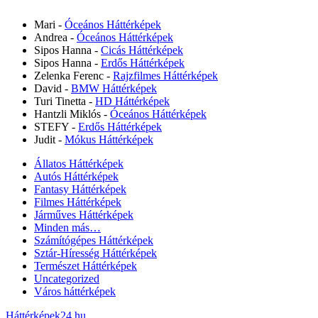
Mari
-
Óceános Háttérképek
Andrea
-
Óceános Háttérképek
Sipos Hanna
-
Cicás Háttérképek
Sipos Hanna
-
Erdős Háttérképek
Zelenka Ferenc
-
Rajzfilmes Háttérképek
David
-
BMW Háttérképek
Turi Tinetta
-
HD Háttérképek
Hantzli Miklós
-
Óceános Háttérképek
STEFY
-
Erdős Háttérképek
Judit
-
Mókus Háttérképek
Állatos Háttérképek
Autós Háttérképek
Fantasy Háttérképek
Filmes Háttérképek
Járműves Háttérképek
Minden más…
Számítógépes Háttérképek
Sztár-Híresség Háttérképek
Természet Háttérképek
Uncategorized
Város háttérképek
Háttérképek24.hu