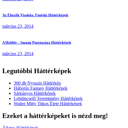
Az Éhezők Viadala: Futótűz Háttérképek
március 23, 2014
A Hobbit – Smaug Pusztasága Háttérképek
március 23, 2014
Legutóbbi Háttérképek
300 db Nyuszis Háttérkép
Háborús Fantasy Háttérképek
Sárkányos Háttérképek
Lebilincselő Teremtmény Háttérképek
Walter Mitty Titkos Élete Háttérképek
Ezeket a háttérképeket is nézd meg!
Állatos Háttérképek