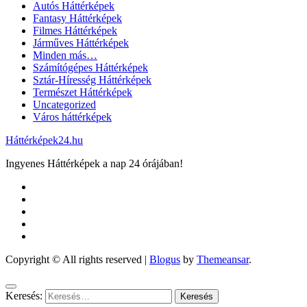
Autós Háttérképek
Fantasy Háttérképek
Filmes Háttérképek
Járműves Háttérképek
Minden más…
Számítógépes Háttérképek
Sztár-Híresség Háttérképek
Természet Háttérképek
Uncategorized
Város háttérképek
Háttérképek24.hu
Ingyenes Háttérképek a nap 24 órájában!
Copyright © All rights reserved
|
Blogus
by
Themeansar
.
Keresés: