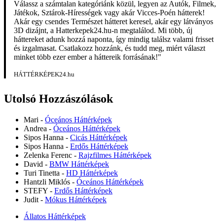
Válassz a számtalan kategóriánk közül, legyen az Autók, Filmek,
Játékok, Sztárok-Hírességek vagy akár Vicces-Poén hátterek!
Akár egy csendes Természet hátteret keresel, akár egy látványos
3D dizájnt, a Hatterkepek24.hu-n megtalálod. Mi több, új
háttereket adunk hozzá naponta, így mindig találsz valami frisset
és izgalmasat. Csatlakozz hozzánk, és tudd meg, miért választ
minket több ezer ember a háttereik forrásának!"
HÁTTÉRKÉPEK24.hu
Utolsó Hozzászólások
Mari
-
Óceános Háttérképek
Andrea
-
Óceános Háttérképek
Sipos Hanna
-
Cicás Háttérképek
Sipos Hanna
-
Erdős Háttérképek
Zelenka Ferenc
-
Rajzfilmes Háttérképek
David
-
BMW Háttérképek
Turi Tinetta
-
HD Háttérképek
Hantzli Miklós
-
Óceános Háttérképek
STEFY
-
Erdős Háttérképek
Judit
-
Mókus Háttérképek
Állatos Háttérképek