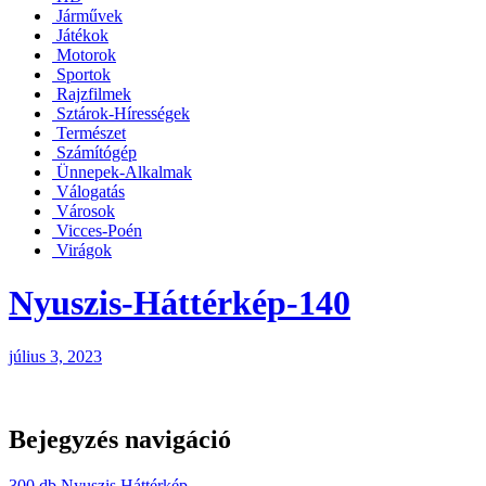
Járművek
Játékok
Motorok
Sportok
Rajzfilmek
Sztárok-Hírességek
Természet
Számítógép
Ünnepek-Alkalmak
Válogatás
Városok
Vicces-Poén
Virágok
Nyuszis-Háttérkép-140
július 3, 2023
Bejegyzés navigáció
300 db Nyuszis Háttérkép