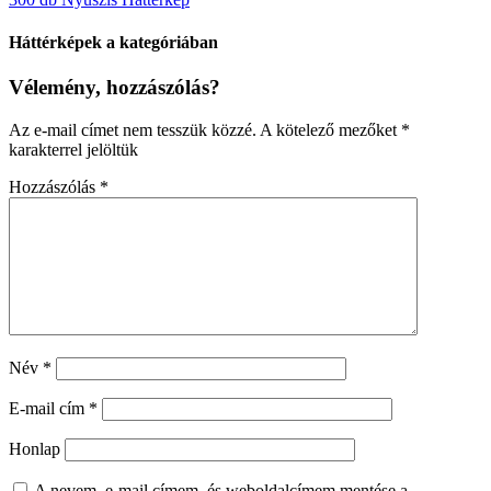
Háttérképek a kategóriában
Vélemény, hozzászólás?
Az e-mail címet nem tesszük közzé.
A kötelező mezőket
*
karakterrel jelöltük
Hozzászólás
*
Név
*
E-mail cím
*
Honlap
A nevem, e-mail címem, és weboldalcímem mentése a