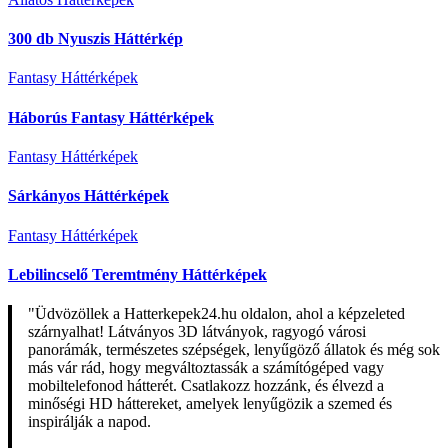
300 db Nyuszis Háttérkép
Fantasy Háttérképek
Háborús Fantasy Háttérképek
Fantasy Háttérképek
Sárkányos Háttérképek
Fantasy Háttérképek
Lebilincselő Teremtmény Háttérképek
"Üdvözöllek a Hatterkepek24.hu oldalon, ahol a képzeleted
szárnyalhat! Látványos 3D látványok, ragyogó városi
panorámák, természetes szépségek, lenyűgöző állatok és még sok
más vár rád, hogy megváltoztassák a számítógéped vagy
mobiltelefonod hátterét. Csatlakozz hozzánk, és élvezd a
minőségi HD háttereket, amelyek lenyűgözik a szemed és
inspirálják a napod.