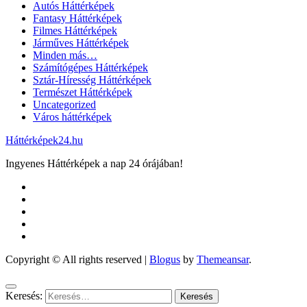
Autós Háttérképek
Fantasy Háttérképek
Filmes Háttérképek
Járműves Háttérképek
Minden más…
Számítógépes Háttérképek
Sztár-Híresség Háttérképek
Természet Háttérképek
Uncategorized
Város háttérképek
Háttérképek24.hu
Ingyenes Háttérképek a nap 24 órájában!
Copyright © All rights reserved
|
Blogus
by
Themeansar
.
Keresés: