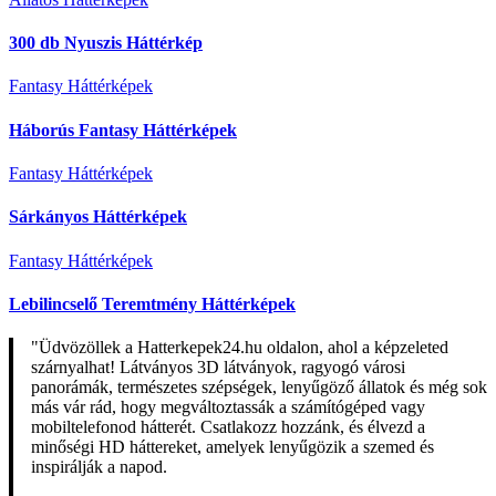
300 db Nyuszis Háttérkép
Fantasy Háttérképek
Háborús Fantasy Háttérképek
Fantasy Háttérképek
Sárkányos Háttérképek
Fantasy Háttérképek
Lebilincselő Teremtmény Háttérképek
"Üdvözöllek a Hatterkepek24.hu oldalon, ahol a képzeleted
szárnyalhat! Látványos 3D látványok, ragyogó városi
panorámák, természetes szépségek, lenyűgöző állatok és még sok
más vár rád, hogy megváltoztassák a számítógéped vagy
mobiltelefonod hátterét. Csatlakozz hozzánk, és élvezd a
minőségi HD háttereket, amelyek lenyűgözik a szemed és
inspirálják a napod.