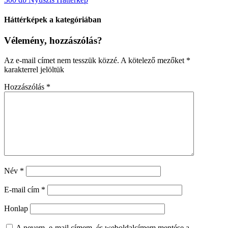
Háttérképek a kategóriában
Vélemény, hozzászólás?
Az e-mail címet nem tesszük közzé.
A kötelező mezőket
*
karakterrel jelöltük
Hozzászólás
*
Név
*
E-mail cím
*
Honlap
A nevem, e-mail címem, és weboldalcímem mentése a