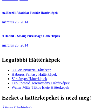
Az Éhezők Viadala: Futótűz Háttérképek
március 23, 2014
A Hobbit – Smaug Pusztasága Háttérképek
március 23, 2014
Legutóbbi Háttérképek
300 db Nyuszis Háttérkép
Háborús Fantasy Háttérképek
Sárkányos Háttérképek
Lebilincselő Teremtmény Háttérképek
Walter Mitty Titkos Élete Háttérképek
Ezeket a háttérképeket is nézd meg!
Állatos Háttérképek