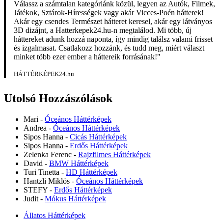
Válassz a számtalan kategóriánk közül, legyen az Autók, Filmek,
Játékok, Sztárok-Hírességek vagy akár Vicces-Poén hátterek!
Akár egy csendes Természet hátteret keresel, akár egy látványos
3D dizájnt, a Hatterkepek24.hu-n megtalálod. Mi több, új
háttereket adunk hozzá naponta, így mindig találsz valami frisset
és izgalmasat. Csatlakozz hozzánk, és tudd meg, miért választ
minket több ezer ember a háttereik forrásának!"
HÁTTÉRKÉPEK24.hu
Utolsó Hozzászólások
Mari
-
Óceános Háttérképek
Andrea
-
Óceános Háttérképek
Sipos Hanna
-
Cicás Háttérképek
Sipos Hanna
-
Erdős Háttérképek
Zelenka Ferenc
-
Rajzfilmes Háttérképek
David
-
BMW Háttérképek
Turi Tinetta
-
HD Háttérképek
Hantzli Miklós
-
Óceános Háttérképek
STEFY
-
Erdős Háttérképek
Judit
-
Mókus Háttérképek
Állatos Háttérképek