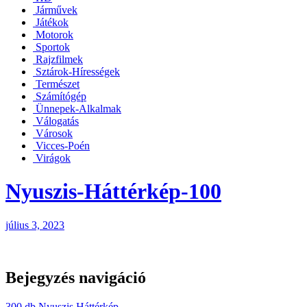
Járművek
Játékok
Motorok
Sportok
Rajzfilmek
Sztárok-Hírességek
Természet
Számítógép
Ünnepek-Alkalmak
Válogatás
Városok
Vicces-Poén
Virágok
Nyuszis-Háttérkép-100
július 3, 2023
Bejegyzés navigáció
300 db Nyuszis Háttérkép