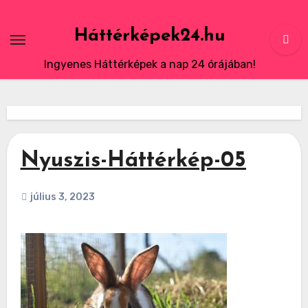
Skip
to
Háttérképek24.hu
content
Ingyenes Háttérképek a nap 24 órájában!
Nyuszis-Háttérkép-05
július 3, 2023