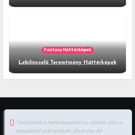
Fantasy Háttérképek
Lebilincselő Teremtmény Háttérképek
"Üdvözöllek a Hatterkepek24.hu oldalon, ahol a
képzeleted szárnyalhat! Látványos 3D