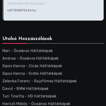
háttereik forrásának!"
HÁTTÉRKÉPEK24.hu
Utolsó Hozzászólások
Mari
-
Óceános Háttérképek
Andrea
-
Óceános Háttérképek
Sipos Hanna
-
Cicás Háttérképek
Sipos Hanna
-
Erdős Háttérképek
Zelenka Ferenc
-
Rajzfilmes Háttérképek
David
-
BMW Háttérképek
Turi Tinetta
-
HD Háttérképek
Hantzli Miklós
-
Óceános Háttérképek