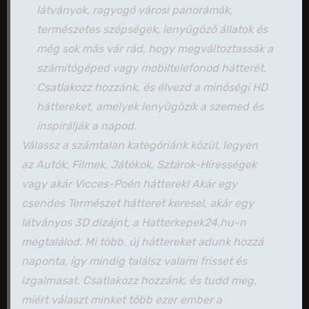
látványok, ragyogó városi panorámák,
természetes szépségek, lenyűgöző állatok és
még sok más vár rád, hogy megváltoztassák a
számítógéped vagy mobiltelefonod hátterét.
Csatlakozz hozzánk, és élvezd a minőségi HD
háttereket, amelyek lenyűgözik a szemed és
inspirálják a napod.
Válassz a számtalan kategóriánk közül, legyen
az Autók, Filmek, Játékok, Sztárok-Hírességek
vagy akár Vicces-Poén hátterek! Akár egy
csendes Természet hátteret keresel, akár egy
látványos 3D dizájnt, a Hatterkepek24.hu-n
megtalálod. Mi több, új háttereket adunk hozzá
naponta, így mindig találsz valami frisset és
izgalmasat. Csatlakozz hozzánk, és tudd meg,
miért választ minket több ezer ember a