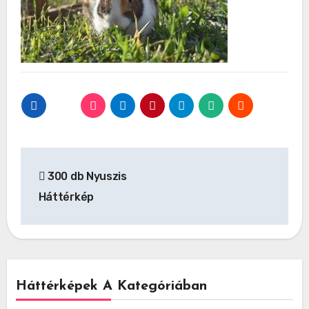
Bejegyzés
300 db Nyuszis
navigáció
Háttérkép
Háttérképek A Kategóriában