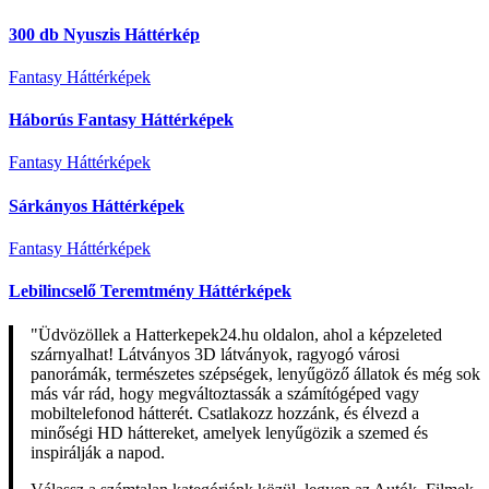
300 db Nyuszis Háttérkép
Fantasy Háttérképek
Háborús Fantasy Háttérképek
Fantasy Háttérképek
Sárkányos Háttérképek
Fantasy Háttérképek
Lebilincselő Teremtmény Háttérképek
"Üdvözöllek a Hatterkepek24.hu oldalon, ahol a képzeleted
szárnyalhat! Látványos 3D látványok, ragyogó városi
panorámák, természetes szépségek, lenyűgöző állatok és még sok
más vár rád, hogy megváltoztassák a számítógéped vagy
mobiltelefonod hátterét. Csatlakozz hozzánk, és élvezd a
minőségi HD háttereket, amelyek lenyűgözik a szemed és
inspirálják a napod.