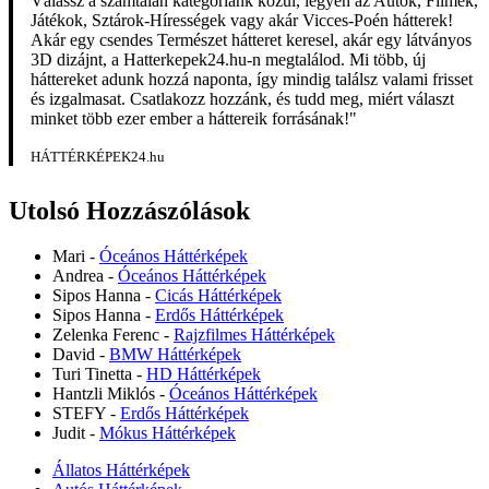
Válassz a számtalan kategóriánk közül, legyen az Autók, Filmek,
Játékok, Sztárok-Hírességek vagy akár Vicces-Poén hátterek!
Akár egy csendes Természet hátteret keresel, akár egy látványos
3D dizájnt, a Hatterkepek24.hu-n megtalálod. Mi több, új
háttereket adunk hozzá naponta, így mindig találsz valami frisset
és izgalmasat. Csatlakozz hozzánk, és tudd meg, miért választ
minket több ezer ember a háttereik forrásának!"
HÁTTÉRKÉPEK24.hu
Utolsó Hozzászólások
Mari
-
Óceános Háttérképek
Andrea
-
Óceános Háttérképek
Sipos Hanna
-
Cicás Háttérképek
Sipos Hanna
-
Erdős Háttérképek
Zelenka Ferenc
-
Rajzfilmes Háttérképek
David
-
BMW Háttérképek
Turi Tinetta
-
HD Háttérképek
Hantzli Miklós
-
Óceános Háttérképek
STEFY
-
Erdős Háttérképek
Judit
-
Mókus Háttérképek
Állatos Háttérképek