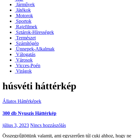
Járművek
Játékok
Motorok
Sportok
Rajzfilmek
Sztárok-Hírességek
Természet
Számítógép
Ünnepek-Alkalmak
Válogatás
Városok
Vicces-Poén
Virágok
húsvéti háttérkép
Állatos Háttérképek
300 db Nyuszis Háttérkép
július 3, 2023
Nincs hozzászólás
Összegyűjtöttünk valamit, ami egyszerűen túl cuki ahhoz, hogy ne