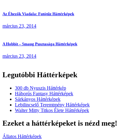
Az Éhezők Viadala: Futótűz Háttérképek
március 23, 2014
A Hobbit – Smaug Pusztasága Háttérképek
március 23, 2014
Legutóbbi Háttérképek
300 db Nyuszis Háttérkép
Háborús Fantasy Háttérképek
Sárkányos Háttérképek
Lebilincselő Teremtmény Háttérképek
Walter Mitty Titkos Élete Háttérképek
Ezeket a háttérképeket is nézd meg!
Állatos Háttérképek