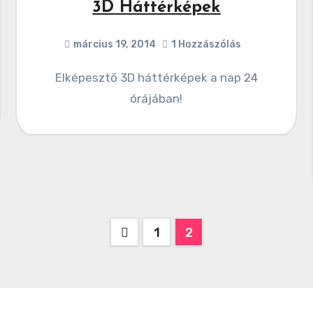
3D Háttérképek
március 19, 2014
1 Hozzászólás
Elképesztő 3D háttérképek a nap 24
órájában!
Bejegyzés
1
2
navigáció