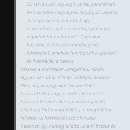
3D látványok, ragyogó városi panorámák,
természetes szépségek, lenyűgöző állatok
és még sok más vár rád, hogy
megváltoztassák a számítógéped vagy
mobiltelefonod hátterét. Csatlakozz
hozzánk, és élvezd a minőségi HD
háttereket, amelyek lenyűgözik a szemed
és inspirálják a napod.
Válassz a számtalan kategóriánk közül,
legyen az Autók, Filmek, Játékok, Sztárok-
Hírességek vagy akár Vicces-Poén
hátterek! Akár egy csendes Természet
hátteret keresel, akár egy látványos 3D
dizájnt, a Hatterkepek24.hu-n megtalálod.
Mi több, új háttereket adunk hozzá
naponta, így mindig találsz valami frisset és