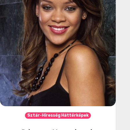
Sztár-Híresség Háttérképek