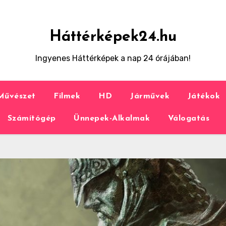
Háttérképek24.hu
Ingyenes Háttérképek a nap 24 órájában!
Művészet
Filmek
HD
Járművek
Játékok
Számítógép
Ünnepek-Alkalmak
Válogatás