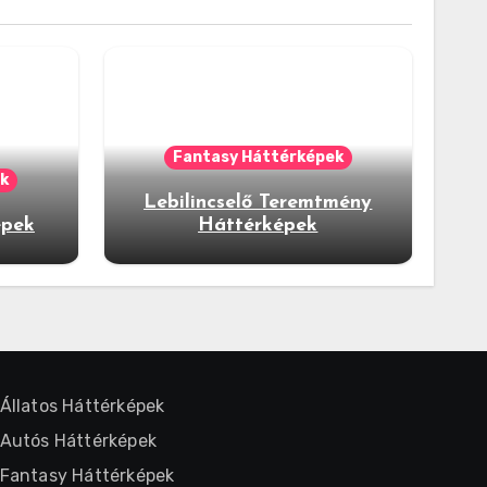
Fantasy Háttérképek
k
Lebilincselő Teremtmény
épek
Háttérképek
Állatos Háttérképek
Autós Háttérképek
Fantasy Háttérképek