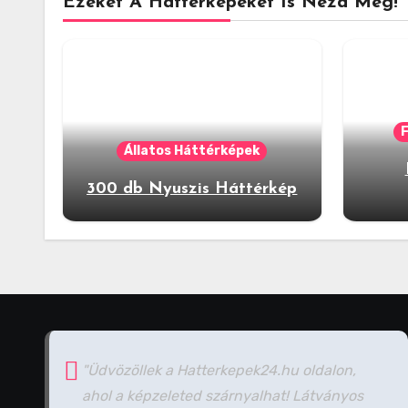
Ezeket A Háttérképeket Is Nézd Meg!
Állatos Háttérképek
300 db Nyuszis Háttérkép
"Üdvözöllek a Hatterkepek24.hu oldalon,
ahol a képzeleted szárnyalhat! Látványos