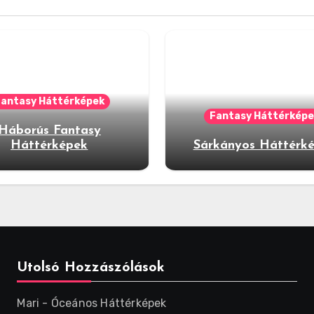
Fantasy Háttérképek
Fantasy Háttérképe
Háborús Fantasy
Háttérképek
Sárkányos Háttérk
Utolsó Hozzászólások
Mari
-
Óceános Háttérképek