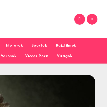
Motorok
Sportok
Rajzfilmek
Városok
Vicces-Poén
Virágok