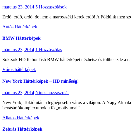
március 23, 2014
5 Hozzászólások
Erdő, erdő, erdő, de nem a marosszéki kerek erdő! A Földünk még sz
Autós Háttérképek
BMW Háttérképek
március 23, 2014
1 Hozzászólás
Sok-sok HD felbontású BMW háttérképet nézhetsz és tölthetsz le a n
Város háttérképek
New York Háttérképek – HD minőség!
március 23, 2014
Nincs hozzászólás
New York, Tokió után a legnépesebb város a világon. A Nagy Almaként is ismert metropolisz bizony nem bővelkedik természetes látnivalóval, inkább a hatalmas irodaépületek, bérházak és
bevásárlókomplexumok a fő „motívumai”.…
Állatos Háttérképek
Zebrás Háttérképek