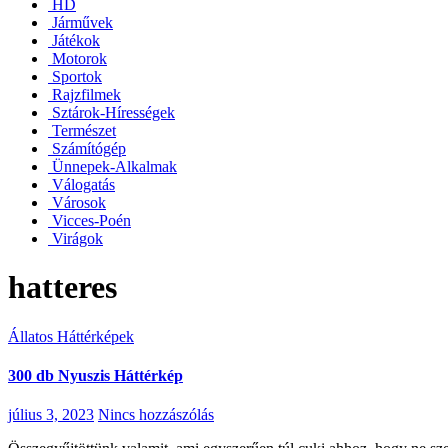
HD
Járművek
Játékok
Motorok
Sportok
Rajzfilmek
Sztárok-Hírességek
Természet
Számítógép
Ünnepek-Alkalmak
Válogatás
Városok
Vicces-Poén
Virágok
hatteres
Állatos Háttérképek
300 db Nyuszis Háttérkép
július 3, 2023
Nincs hozzászólás