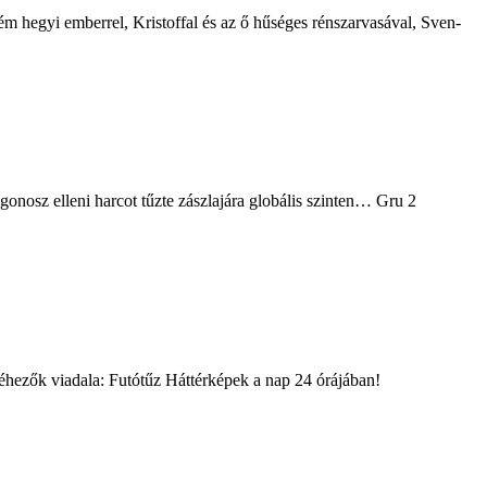
éhezők viadala: Futótűz Háttérképek a nap 24 órájában!