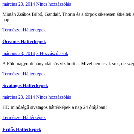
március 23, 2014
Nincs hozzászólás
Miután Zsákos Bilbó, Gandalf, Thorin és a törpök sikeresen átkeltek a Ködhegységen (illetve alatta), úgy döntenek, hogy keletre, a Bakacsinerdő felé indulnak…. A Hobbit – Smaug Pusztasága Háttérképek a
nap…
Természet Háttérképek
Óceános Háttérképek
március 23, 2014
3 Hozzászólások
A Föld nagyobb hányadát sós víz borítja. Mivel nem csak sok, de s
Természet Háttérképek
Sivatagos Háttérképek
március 23, 2014
Nincs hozzászólás
HD minőségű sivatagos háttérképek a nap 24 órájában!
Természet Háttérképek
Erdős Háttérképek