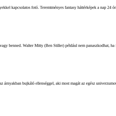
nyekkel kapcsolatos fotó. Teremtményes fantasy háttérképek a nap 24 ór
 vagy benned. Walter Mitty (Ben Stiller) például nem panaszkodhat, ha
g az árnyakban bujkáló ellenséggel, aki most magát az egész univerzum