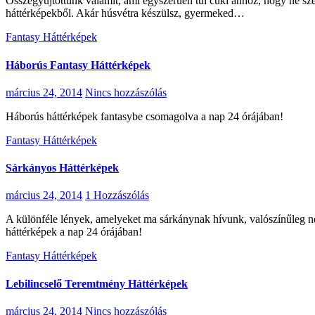
Összegyűjtöttünk valamit, ami egyszerűen túl cuki ahhoz, hogy ne szeressétek! Üdvözöllek a 300 Nyuszis Háttérkép világában, ahol egy hatalmas választékot találsz a legédesebb, legvarázslatosabb nyuszis
háttérképekből. Akár húsvétra készülsz, gyermeked…
Fantasy Háttérképek
Háborús Fantasy Háttérképek
március 24, 2014
Nincs hozzászólás
Háborús háttérképek fantasybe csomagolva a nap 24 órájában!
Fantasy Háttérképek
Sárkányos Háttérképek
március 24, 2014
1 Hozzászólás
A különféle lények, amelyeket ma sárkánynak hívunk, valószínűleg nem azonos eredetűek, de mégis egymással párhuzamosan jöttek létre különböző kultúrákban a világon! Hihetetlen sárkányos fantasy
háttérképek a nap 24 órájában!
Fantasy Háttérképek
Lebilincselő Teremtmény Háttérképek
március 24, 2014
Nincs hozzászólás