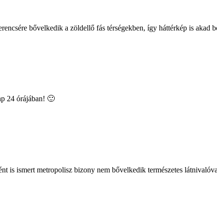
erencsére bővelkedik a zöldellő fás térségekben, így háttérkép is aka
ap 24 órájában! 🙂