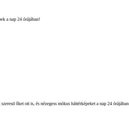
pek a nap 24 órájában!
 szeresd őket ott is, és nézegess mókus háttérképeket a nap 24 órájában