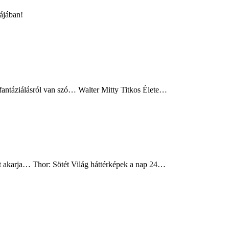
ájában!
 fantáziálásról van szó… Walter Mitty Titkos Élete…
ot akarja… Thor: Sötét Világ háttérképek a nap 24…