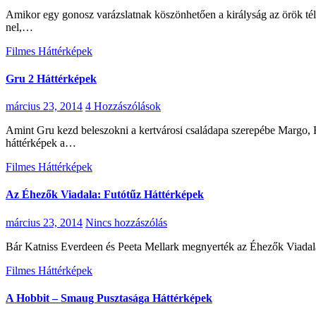
Amikor egy gonosz varázslatnak köszönhetően a királyság az örök tél fogságába esik, Anna, a félelmet nem ismerő optimista összeáll az extrém hegyi emberrel, Kristoffal és az ő hűséges rénszarvasával, Sven-
nel,…
Filmes Háttérképek
Gru 2 Háttérképek
március 23, 2014
4 Hozzászólások
Amint Gru kezd beleszokni a kertvárosi családapa szerepébe Margo, Edith és Agnes apjaként, felbukkan egy szupertitkos szervezet, amely a gonosz elleni harcot tűzte zászlajára globális szinten… Gru 2
háttérképek a…
Filmes Háttérképek
Az Éhezők Viadala: Futótűz Háttérképek
március 23, 2014
Nincs hozzászólás
Bár Katniss Everdeen és Peeta Mellark megnyerték az Éhezők Viadal
Filmes Háttérképek
A Hobbit – Smaug Pusztasága Háttérképek