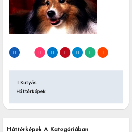
Bejegyzés
Kutyás
navigáció
Háttérképek
Háttérképek A Kategóriában