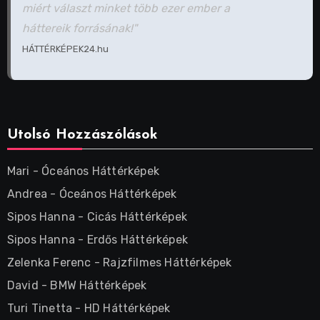
miért választ minket több ezer ember a
háttereik forrásának!"
HÁTTÉRKÉPEK24.hu
Utolsó Hozzászólások
Mari
-
Óceános Háttérképek
Andrea
-
Óceános Háttérképek
Sipos Hanna
-
Cicás Háttérképek
Sipos Hanna
-
Erdős Háttérképek
Zelenka Ferenc
-
Rajzfilmes Háttérképek
David
-
BMW Háttérképek
Turi Tinetta
-
HD Háttérképek