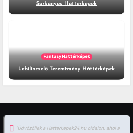
Sárkányos Háttérképek
Fantasy Háttérképek
Lebilincselő Teremtmény Háttérképek
"Üdvözöllek a Hatterkepek24.hu oldalon, ahol a