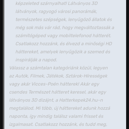
képzeleted szárnyalhat! Látványos 3D
látványok, ragyogó városi panorámák,
természetes szépségek, lenyűgöző állatok és
még sok más vár rád, hogy megváltoztassák a
számítógéped vagy mobiltelefonod hátterét.
Csatlakozz hozzánk, és élvezd a minőségi HD
háttereket, amelyek lenyűgözik a szemed és
inspirálják a napod.
Válassz a számtalan kategóriánk közül, legyen
az Autók, Filmek, Játékok, Sztárok-Hírességek
vagy akár Vicces-Poén hátterek! Akár egy
csendes Természet hátteret keresel, akár egy
látványos 3D dizájnt, a Hatterkepek24.hu-n
megtalálod. Mi több, új háttereket adunk hozzá
naponta, így mindig találsz valami frisset és
izgalmasat. Csatlakozz hozzánk, és tudd meg,